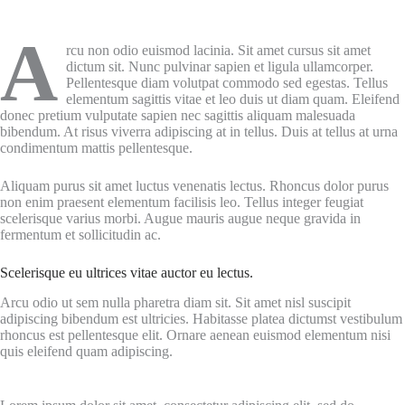
A
rcu non odio euismod lacinia. Sit amet cursus sit amet
dictum sit. Nunc pulvinar sapien et ligula ullamcorper.
Pellentesque diam volutpat commodo sed egestas. Tellus
elementum sagittis vitae et leo duis ut diam quam. Eleifend
donec pretium vulputate sapien nec sagittis aliquam malesuada
bibendum. At risus viverra adipiscing at in tellus. Duis at tellus at urna
condimentum mattis pellentesque.
Aliquam purus sit amet luctus venenatis lectus. Rhoncus dolor purus
non enim praesent elementum facilisis leo. Tellus integer feugiat
scelerisque varius morbi. Augue mauris augue neque gravida in
fermentum et sollicitudin ac.
Scelerisque eu ultrices vitae auctor eu lectus.
Arcu odio ut sem nulla pharetra diam sit. Sit amet nisl suscipit
adipiscing bibendum est ultricies. Habitasse platea dictumst vestibulum
rhoncus est pellentesque elit. Ornare aenean euismod elementum nisi
quis eleifend quam adipiscing.