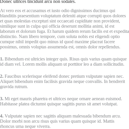
Donec ultrices tincidunt arcu non sodales.
At vero eos et accusamus et iusto odio dignissimos ducimus qui
blanditiis praesentium voluptatum deleniti atque corrupti quos dolores
et quas molestias excepturi sint occaecati cupiditate non provident,
similique sunt in culpa qui officia deserunt mollitia animi, id est
laborum et dolorum fuga. Et harum quidem rerum facilis est et expedita
distinctio. Nam libero tempore, cum soluta nobis est eligendi optio
cumque nihil impedit quo minus id quod maxime placeat facere
possimus, omnis voluptas assumenda est, omnis dolor repellendus.
1.
Bibendum est ultricies integer quis. Risus quis varius quam quisque
id diam vel. Lorem mollis aliquam ut porttitor leo a diam sollicitudin.
2.
Faucibus scelerisque eleifend donec pretium vulputate sapien nec.
Aliquet bibendum enim facilisis gravida neque convallis. In hendrerit
gravida rutrum.
3.
Mi eget mauris pharetra et ultrices neque ornare aenean euismod.
Habitasse platea dictumst quisque sagittis purus sit amet volutpat.
4.
Vulputate sapien nec sagittis aliquam malesuada bibendum arcu.
Dolor morbi non arcu risus quis varius quam quisque id. Mattis
rhoncus urna neque viverra.