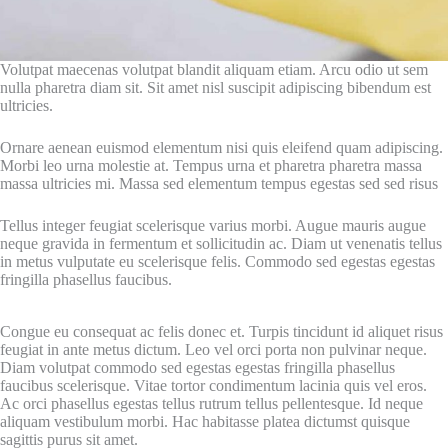
Volutpat maecenas volutpat blandit aliquam etiam. Arcu odio ut sem
nulla pharetra diam sit. Sit amet nisl suscipit adipiscing bibendum est
ultricies.
Ornare aenean euismod elementum nisi quis eleifend quam adipiscing.
Morbi leo urna molestie at. Tempus urna et pharetra pharetra massa
massa ultricies mi. Massa sed elementum tempus egestas sed sed risus
Tellus integer feugiat scelerisque varius morbi. Augue mauris augue
neque gravida in fermentum et sollicitudin ac. Diam ut venenatis tellus
in metus vulputate eu scelerisque felis. Commodo sed egestas egestas
fringilla phasellus faucibus.
Congue eu consequat ac felis donec et. Turpis tincidunt id aliquet risus
feugiat in ante metus dictum. Leo vel orci porta non pulvinar neque.
Diam volutpat commodo sed egestas egestas fringilla phasellus
faucibus scelerisque. Vitae tortor condimentum lacinia quis vel eros.
Ac orci phasellus egestas tellus rutrum tellus pellentesque. Id neque
aliquam vestibulum morbi. Hac habitasse platea dictumst quisque
sagittis purus sit amet.