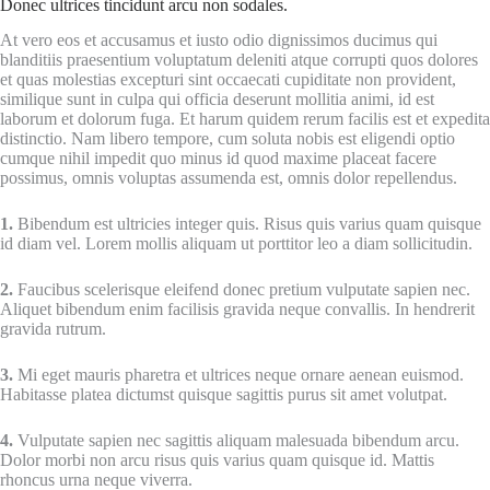
Donec ultrices tincidunt arcu non sodales.
At vero eos et accusamus et iusto odio dignissimos ducimus qui
blanditiis praesentium voluptatum deleniti atque corrupti quos dolores
et quas molestias excepturi sint occaecati cupiditate non provident,
similique sunt in culpa qui officia deserunt mollitia animi, id est
laborum et dolorum fuga. Et harum quidem rerum facilis est et expedita
distinctio. Nam libero tempore, cum soluta nobis est eligendi optio
cumque nihil impedit quo minus id quod maxime placeat facere
possimus, omnis voluptas assumenda est, omnis dolor repellendus.
1.
Bibendum est ultricies integer quis. Risus quis varius quam quisque
id diam vel. Lorem mollis aliquam ut porttitor leo a diam sollicitudin.
2.
Faucibus scelerisque eleifend donec pretium vulputate sapien nec.
Aliquet bibendum enim facilisis gravida neque convallis. In hendrerit
gravida rutrum.
3.
Mi eget mauris pharetra et ultrices neque ornare aenean euismod.
Habitasse platea dictumst quisque sagittis purus sit amet volutpat.
4.
Vulputate sapien nec sagittis aliquam malesuada bibendum arcu.
Dolor morbi non arcu risus quis varius quam quisque id. Mattis
rhoncus urna neque viverra.