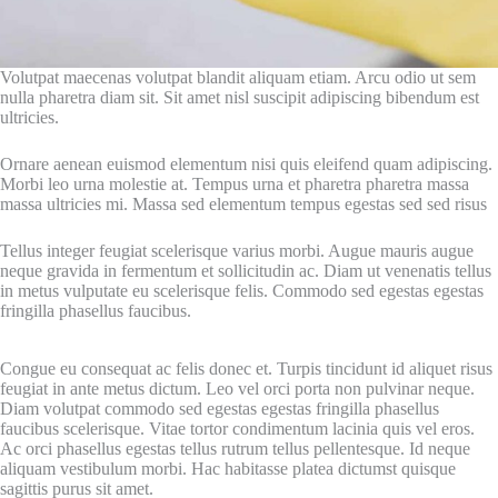
Volutpat maecenas volutpat blandit aliquam etiam. Arcu odio ut sem
nulla pharetra diam sit. Sit amet nisl suscipit adipiscing bibendum est
ultricies.
Ornare aenean euismod elementum nisi quis eleifend quam adipiscing.
Morbi leo urna molestie at. Tempus urna et pharetra pharetra massa
massa ultricies mi. Massa sed elementum tempus egestas sed sed risus
Tellus integer feugiat scelerisque varius morbi. Augue mauris augue
neque gravida in fermentum et sollicitudin ac. Diam ut venenatis tellus
in metus vulputate eu scelerisque felis. Commodo sed egestas egestas
fringilla phasellus faucibus.
Congue eu consequat ac felis donec et. Turpis tincidunt id aliquet risus
feugiat in ante metus dictum. Leo vel orci porta non pulvinar neque.
Diam volutpat commodo sed egestas egestas fringilla phasellus
faucibus scelerisque. Vitae tortor condimentum lacinia quis vel eros.
Ac orci phasellus egestas tellus rutrum tellus pellentesque. Id neque
aliquam vestibulum morbi. Hac habitasse platea dictumst quisque
sagittis purus sit amet.