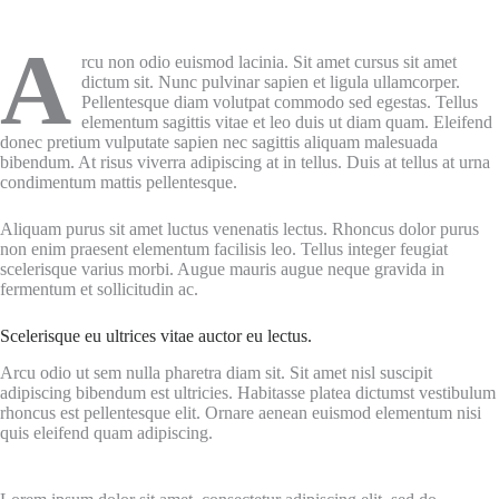
A
rcu non odio euismod lacinia. Sit amet cursus sit amet
dictum sit. Nunc pulvinar sapien et ligula ullamcorper.
Pellentesque diam volutpat commodo sed egestas. Tellus
elementum sagittis vitae et leo duis ut diam quam. Eleifend
donec pretium vulputate sapien nec sagittis aliquam malesuada
bibendum. At risus viverra adipiscing at in tellus. Duis at tellus at urna
condimentum mattis pellentesque.
Aliquam purus sit amet luctus venenatis lectus. Rhoncus dolor purus
non enim praesent elementum facilisis leo. Tellus integer feugiat
scelerisque varius morbi. Augue mauris augue neque gravida in
fermentum et sollicitudin ac.
Scelerisque eu ultrices vitae auctor eu lectus.
Arcu odio ut sem nulla pharetra diam sit. Sit amet nisl suscipit
adipiscing bibendum est ultricies. Habitasse platea dictumst vestibulum
rhoncus est pellentesque elit. Ornare aenean euismod elementum nisi
quis eleifend quam adipiscing.